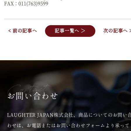
FAX：011(763)9599
< 前の記事へ
記事一覧へ ＞
次の記事へ 
Contact
お問い合わせ
LAUGHTER JAPAN株式会社、商品についてのお問い
わせは、
お電話またはお問い合わせフォームより承って